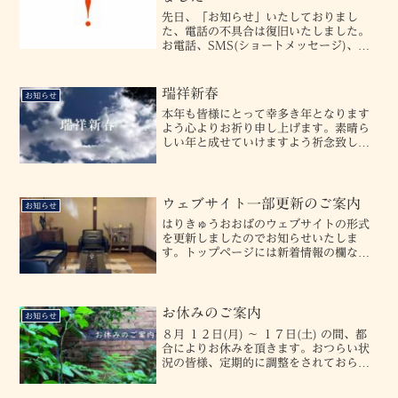
先日、「お知らせ」いたしておりまし
た、電話の不具合は復旧いたしました。
お電話、SMS(ショートメッセージ)、と
もにご利用いただけます。ご迷惑をお掛
けしましたことをお詫び申し上げます。
申し訳ございませんでした。よろしくお
瑞祥新春
お知らせ
願い申し上げます。
本年も皆様にとって幸多き年となります
よう心よりお祈り申し上げます。素晴ら
しい年と成せていけますよう祈念致して
おります。大場 健二 拝
ウェブサイト一部更新のご案内
お知らせ
はりきゅうおおばのウェブサイトの形式
を更新しましたのでお知らせいたしま
す。トップページには新着情報の欄など
を、また、現在準備中ですが、各種情報
として、・病状や症状と施術のこと、・
私の思ったことを書き綴るブログ、・弊
院からのお知らせ、などのペ...
お休みのご案内
お知らせ
８月 １２日(月) 〜 １７日(土) の間、都
合によりお休みを頂きます。おつらい状
況の皆様、定期的に調整をされておられ
る皆様、この期間に受けたいとお考えで
いらした皆皆様方、誠に申し訳ございま