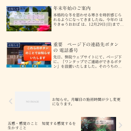
せん。ご迷惑をお掛けいたしますことを
お詫び申し上げ...
年末年始のご案内
お知らせ
本格的な冬を思わせる寒さを時折感じら
れるようになってきましたね。今年の は
りきゅうおおば は、12月29日(日)までい
たします。- -12月30日(月) 〜 1月3日
(金)までと、5日(日)は、お休みを頂きま
す。4日(土) は、平常通りいた...
重要 ページ下の連絡先ボタン
お知らせ
の 電話番号
先日、弊院ウェブサイトにて、ページ下
に、「ワンタップでご連絡ができるボタ
ン」を設置いたしました。そのうちの、
「お電話」「ショートメッセージ」に
て、電話番号の設定に誤りがありまし
た。その為、本日 (4/26/金) までに、そ
ちらのボタンから、...
お知らせ。月曜日の施術時間が少し変更
になります。
五感・感覚のこと 知覚する感覚するを
生かすこと